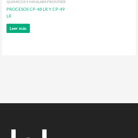
QUÍMICOS Y MINILABS FRONTIER
PROCESOS CP-48 LR Y CP-49
LR
Leer más