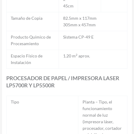
45cm
Tamaño de Copia
82.5mm x 117mm
305mm x 457mm
Producto Químico de
Sistema CP-49 E
Procesamiento
2
Espacio Físico de
1.20 m
aprox.
Instalación
PROCESADOR DE PAPEL / IMPRESORA LASER
LP5700R Y LP5500R
Tipo
Planta – Tipo, el
funcionamiento
normal de luz
(impresora láser,
procesador, cortador