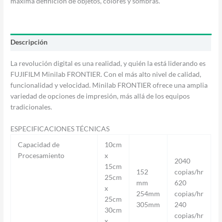
máxima definicion de objetos, colores y sombras.
Descripción
La revolución digital es una realidad, y quién la está liderando es
FUJIFILM Minilab FRONTIER. Con el más alto nivel de calidad,
funcionalidad y velocidad. Minilab FRONTIER ofrece una amplia
variedad de opciones de impresión, más allá de los equipos
tradicionales.
ESPECIFICACIONES TÉCNICAS
Capacidad de
10cm
Procesamiento
x
2040
15cm
152
copias/hr
25cm
mm
620
x
254mm
copias/hr
25cm
305mm
240
30cm
copias/hr
x