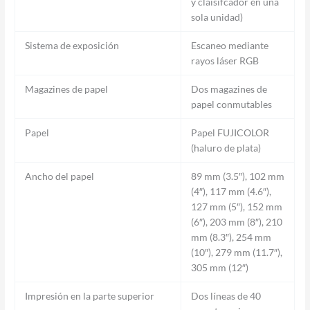
y claisifcador en una
sola unidad)
Sistema de exposición
Escaneo mediante
rayos láser RGB
Magazines de papel
Dos magazines de
papel conmutables
Papel
Papel FUJICOLOR
(haluro de plata)
Ancho del papel
89 mm (3.5″), 102 mm
(4″), 117 mm (4.6″),
127 mm (5″), 152 mm
(6″), 203 mm (8″), 210
mm (8.3″), 254 mm
(10″), 279 mm (11.7″),
305 mm (12″)
Impresión en la parte superior
Dos líneas de 40