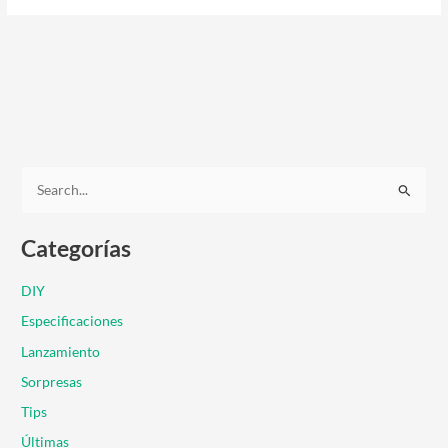
B
u
Categorías
s
c
DIY
a
Especificaciones
r
Lanzamiento
p
Sorpresas
o
r
Tips
:
Últimas