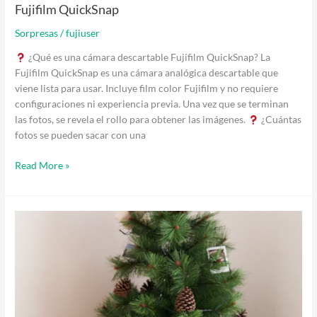
Fujifilm QuickSnap
Sorpresas
/
fujiuser
¿Qué es una cámara descartable Fujifilm QuickSnap? La
Fujifilm QuickSnap es una cámara analógica descartable que
viene lista para usar. Incluye film color Fujifilm y no requiere
configuraciones ni experiencia previa. Una vez que se terminan
las fotos, se revela el rollo para obtener las imágenes.
¿Cuántas
fotos se pueden sacar con una
Read More »
Combo
Navidad
Mágica,
el
regalo
perfecto