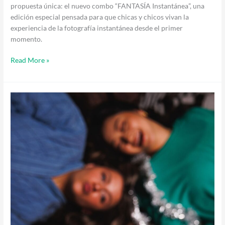
propuesta única: el nuevo combo “FANTASÍA Instantánea”, una
edición especial pensada para que chicas y chicos vivan la
experiencia de la fotografía instantánea desde el primer
momento.
Read More »
4
ideas
para
organizar
el
Día
del
Amigo
con
Instax