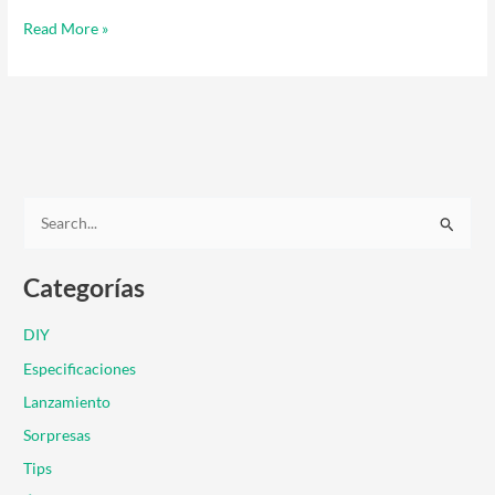
Read More »
B
u
Categorías
s
c
DIY
a
Especificaciones
r
Lanzamiento
p
Sorpresas
o
r
Tips