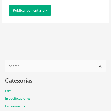
B
u
Categorías
s
c
DIY
a
Especificaciones
r
Lanzamiento
p