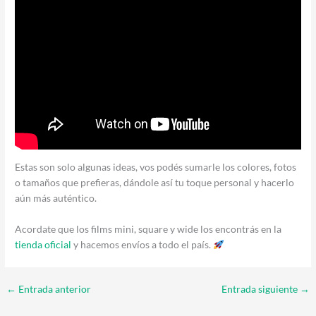
Estas son solo algunas ideas, vos podés sumarle los colores, fotos
o tamaños que prefieras, dándole así tu toque personal y hacerlo
aún más auténtico.
Acordate que los films mini, square y wide los encontrás en la
tienda oficial
y hacemos envíos a todo el país.
←
Entrada anterior
Entrada siguiente
→