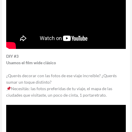
DIY #3
Usamos el film wide clásico
¿Querés decorar con las fotos de ese viaje increíble? ¿Querés
sumar un toque distinto?
Necesitás: las fotos preferidas de tu viaje, el mapa de las
ciudades que visitaste, un poco de cinta, 1 portaretrato.