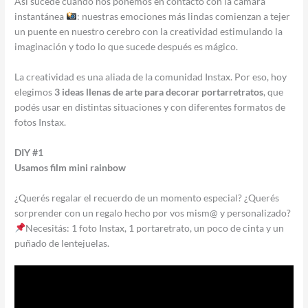
Así sucede cuando nos ponemos en contacto con la cámara
instantánea
: nuestras emociones más lindas comienzan a tejer
un puente en nuestro cerebro con la creatividad estimulando la
imaginación y todo lo que sucede después es mágico.
La creatividad es una aliada de la comunidad Instax. Por eso, hoy
elegimos
3 ideas llenas de arte para decorar portarretratos
, que
podés usar en distintas situaciones y con diferentes formatos de
fotos Instax.
DIY #1
Usamos film mini rainbow
¿Querés regalar el recuerdo de un momento especial? ¿Querés
sorprender con un regalo hecho por vos mism@ y personalizado?
Necesitás: 1 foto Instax, 1 portaretrato, un poco de cinta y un
puñado de lentejuelas.