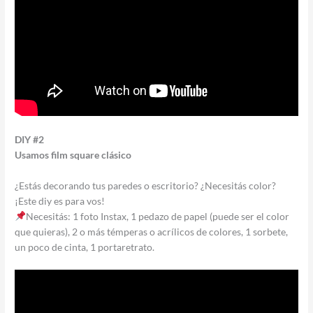
DIY #2
Usamos film square clásico
¿Estás decorando tus paredes o escritorio? ¿Necesitás color?
¡Este diy es para vos!
Necesitás: 1 foto Instax, 1 pedazo de papel (puede ser el color
que quieras), 2 o más témperas o acrílicos de colores, 1 sorbete,
un poco de cinta, 1 portaretrato.