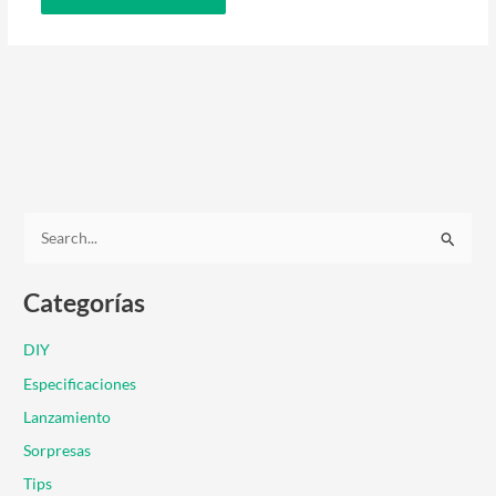
B
u
Categorías
s
c
DIY
a
Especificaciones
r
Lanzamiento
p
Sorpresas
o
r
Tips