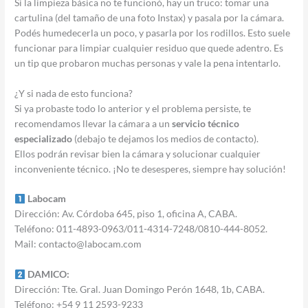
Si la limpieza básica no te funcionó, hay un truco: tomar una
cartulina (del tamaño de una foto Instax) y pasala por la cámara.
Podés humedecerla un poco, y pasarla por los rodillos. Esto suele
funcionar para limpiar cualquier residuo que quede adentro. Es
un tip que probaron muchas personas y vale la pena intentarlo.
¿Y si nada de esto funciona?
Si ya probaste todo lo anterior y el problema persiste, te
recomendamos llevar la cámara a un
servicio técnico
especializado
(debajo te dejamos los medios de contacto).
Ellos podrán revisar bien la cámara y solucionar cualquier
inconveniente técnico. ¡No te desesperes, siempre hay solución!
Labocam
Dirección: Av. Córdoba 645, piso 1, oficina A, CABA.
Teléfono: 011-4893-0963/011-4314-7248/0810-444-8052.
Mail: contacto@labocam.com
DAMICO:
Dirección: Tte. Gral. Juan Domingo Perón 1648, 1b, CABA.
Teléfono: +54 9 11 2593-9233