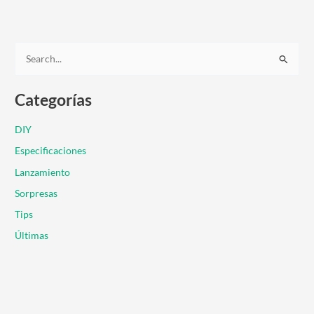
B
u
Categorías
s
c
DIY
a
Especificaciones
r
Lanzamiento
p
Sorpresas
o
r
Tips
:
Últimas