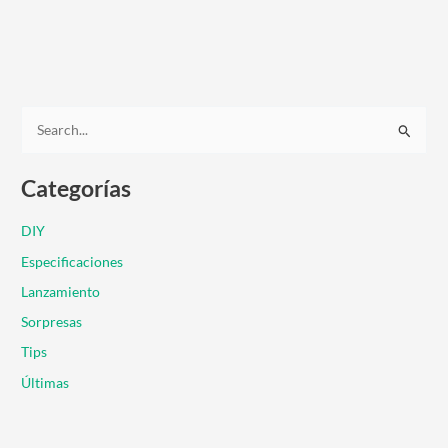
B
u
Categorías
s
c
DIY
a
Especificaciones
r
Lanzamiento
p
Sorpresas
o
r
Tips
:
Últimas