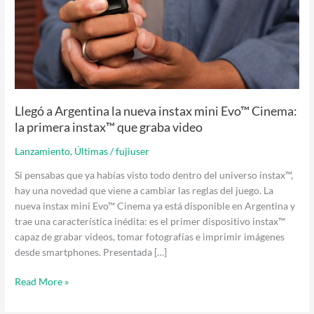
Evo™
Cinema:
la
primera
instax™
que
graba
Llegó a Argentina la nueva instax mini Evo™ Cinema:
video
la primera instax™ que graba video
Lanzamiento
,
Últimas
/
fujiuser
Si pensabas que ya habías visto todo dentro del universo instax™,
hay una novedad que viene a cambiar las reglas del juego. La
nueva instax mini Evo™ Cinema ya está disponible en Argentina y
trae una característica inédita: es el primer dispositivo instax™
capaz de grabar videos, tomar fotografías e imprimir imágenes
desde smartphones. Presentada […]
Read More »