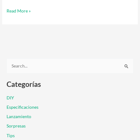
Read More »
B
u
Categorías
s
c
DIY
a
Especificaciones
r
Lanzamiento
p
Sorpresas
o
r
Tips