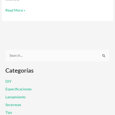
Read More »
B
u
Categorías
s
c
DIY
a
Especificaciones
r
Lanzamiento
p
Sorpresas
o
r
Tips