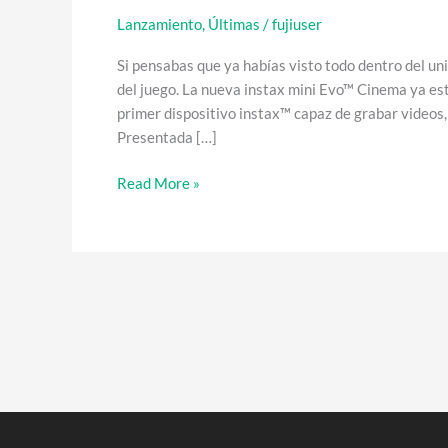
Lanzamiento
,
Últimas
/
fujiuser
Si pensabas que ya habías visto todo dentro del un
del juego. La nueva instax mini Evo™ Cinema ya está
primer dispositivo instax™ capaz de grabar videos
Presentada […]
Read More »