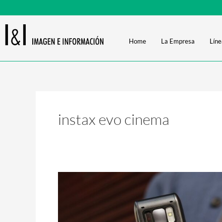
Ir
al
contenido
Home
La Empresa
Líne
instax evo cinema
Llegó
a
Argentina
la