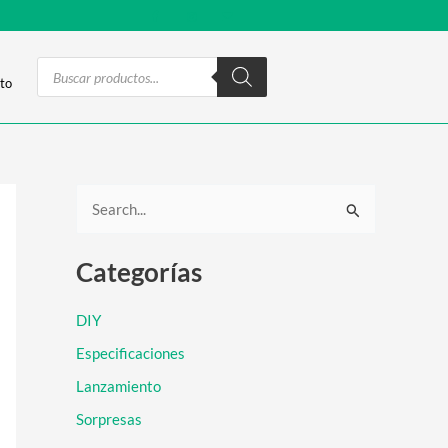
Products
search
to
B
u
Categorías
s
c
DIY
a
Especificaciones
r
Lanzamiento
p
Sorpresas
o