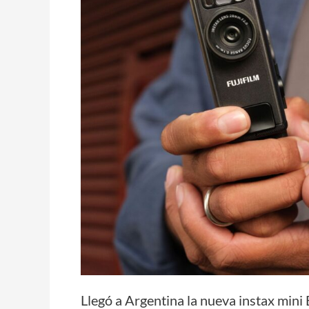
nueva
instax
mini
Evo™
Cinema:
la
primera
instax™
que
graba
video
Llegó a Argentina la nueva instax mini