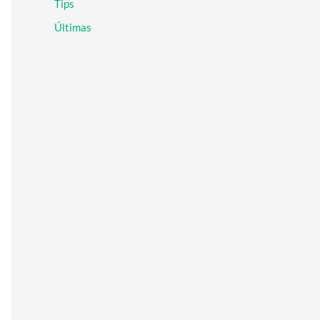
Tips
r
:
Últimas