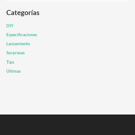
u
Categorías
s
c
DIY
a
Especificaciones
r
Lanzamiento
p
Sorpresas
o
r
Tips
:
Últimas