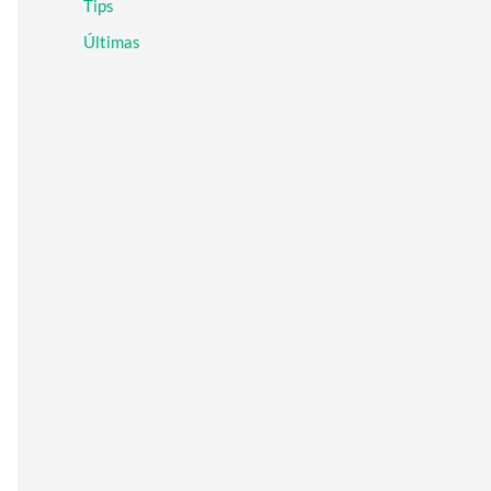
Tips
r
:
Últimas