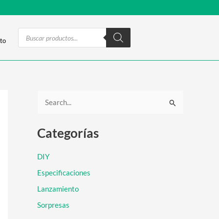
Products
search
to
B
u
Categorías
s
c
DIY
a
Especificaciones
r
Lanzamiento
p
Sorpresas
o