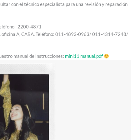
ultar con el técnico especialista para una revisión y reparación
 Teléfono: 2200-4871
1, oficina A, CABA. Teléfono: 011-4893-0963/ 011-4314-7248/
uestro manual de instrucciones:
mini11 manual.pdf