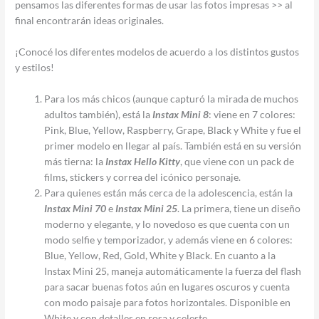
pensamos las diferentes formas de usar las fotos impresas >> al
final encontrarán ideas originales.
¡Conocé los diferentes modelos de acuerdo a los distintos gustos
y estilos!
Para los más chicos (aunque capturó la mirada de muchos
adultos también), está la
Instax Mini 8
: viene en 7 colores:
Pink, Blue, Yellow, Raspberry, Grape, Black y White y fue el
primer modelo en llegar al país. También está en su versión
más tierna: la
Instax Hello Kitty
, que viene con un pack de
films, stickers y correa del icónico personaje.
Para quienes están más cerca de la adolescencia, están la
Instax Mini 70
e
Instax Mini 25
. La primera, tiene un diseño
moderno y elegante, y lo novedoso es que cuenta con un
modo selfie y temporizador, y además viene en 6 colores:
Blue, Yellow, Red, Gold, White y Black. En cuanto a la
Instax Mini 25, maneja automáticamente la fuerza del flash
para sacar buenas fotos aún en lugares oscuros y cuenta
con modo paisaje para fotos horizontales. Disponible en
White y con detalles en rosa y celeste.