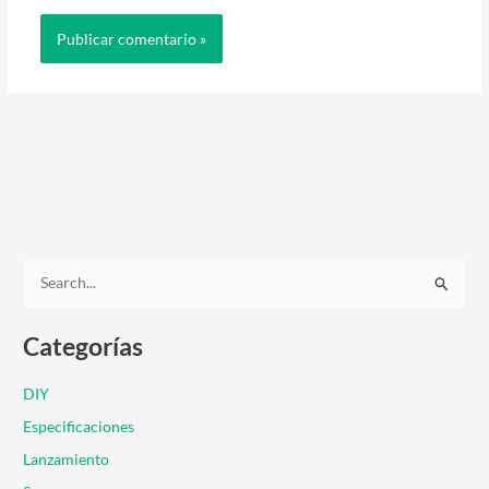
B
u
Categorías
s
c
DIY
a
Especificaciones
r
Lanzamiento
p