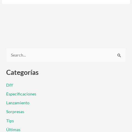
B
u
Categorías
s
c
DIY
a
Especificaciones
r
Lanzamiento
p
Sorpresas
o
r
Tips
:
Últimas