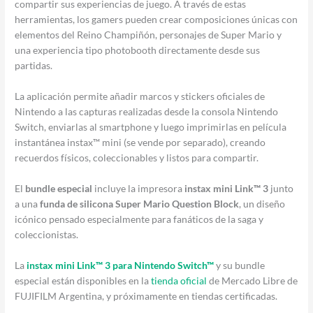
compartir sus experiencias de juego. A través de estas
herramientas, los gamers pueden crear composiciones únicas con
elementos del Reino Champiñón, personajes de Super Mario y
una experiencia tipo photobooth directamente desde sus
partidas.
La aplicación permite añadir marcos y stickers oficiales de
Nintendo a las capturas realizadas desde la consola Nintendo
Switch, enviarlas al smartphone y luego imprimirlas en película
instantánea instax™ mini (se vende por separado), creando
recuerdos físicos, coleccionables y listos para compartir.
El
bundle especial
incluye la impresora
instax mini Link™ 3
junto
a una
funda de silicona Super Mario Question Block
, un diseño
icónico pensado especialmente para fanáticos de la saga y
coleccionistas.
La
instax mini Link™ 3 para Nintendo Switch™
y su bundle
especial están disponibles en la
tienda oficial
de Mercado Libre de
FUJIFILM Argentina, y próximamente en tiendas certificadas.