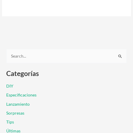
B
u
Categorías
s
c
DIY
a
Especificaciones
r
Lanzamiento
p
Sorpresas
o
r
Tips
:
Últimas