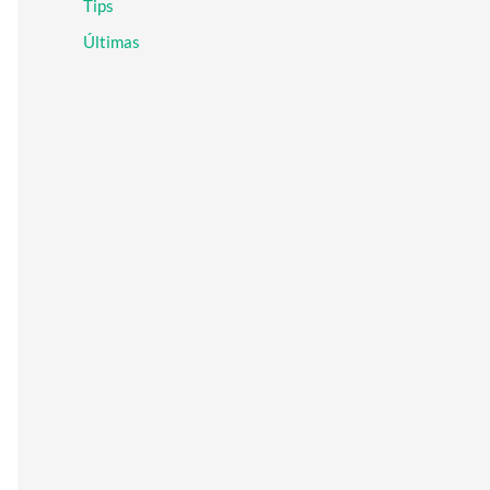
Tips
r
:
Últimas