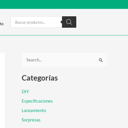
Products
search
to
B
u
Categorías
s
c
DIY
a
Especificaciones
r
Lanzamiento
p
Sorpresas
o