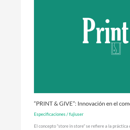
en
el
comercio
minorista
para
tiendas
fotográficas
“PRINT & GIVE”: Innovación en el come
Especificaciones
/
fujiuser
El concepto “store in store” se refiere a la prácti