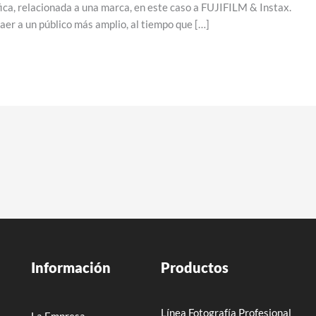
ica, relacionada a una marca, en este caso a FUJIFILM & Instax.
raer a un público más amplio, al tiempo que […]
Información
Productos
Línea Fotografía Profesional