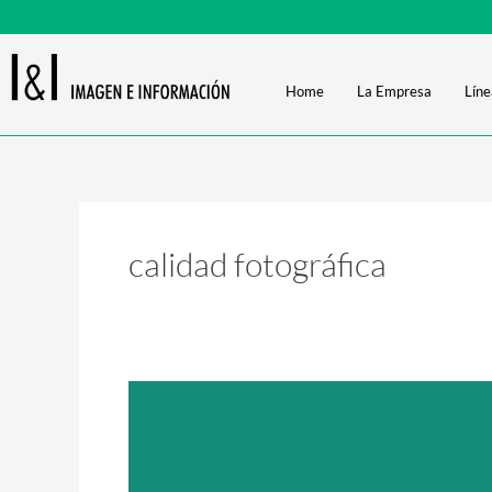
Ir
al
contenido
Home
La Empresa
Líne
calidad fotográfica
“PRINT
&
GIVE”:
Innovación