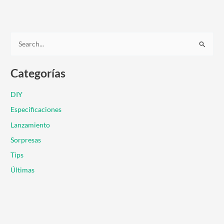
B
u
Categorías
s
c
DIY
a
Especificaciones
r
Lanzamiento
p
Sorpresas
o
r
Tips
:
Últimas