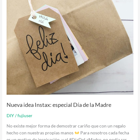
de
la
Madre
Nueva idea Instax: especial Día de la Madre
DIY
/
fujiuser
No existe mejor forma de demostrar cariño que con un regalo
hecho con nuestras propias manos
Para nosotros cada fecha
es un motivo de inspiración, y el #DíaDeLaMadre, no podía ser