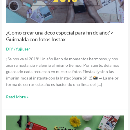
de
año?
>
Guirnalda
con
¿Cómo crear una deco especial para fin de año? >
fotos
Guirnalda con fotos Instax
Instax
DIY
/
fujiuser
¡Se nos va el 2018! Un año lleno de momentos hermosos, y nos
agarra nostalgia y alegría al mismo tiempo. Por suerte, dejamos
guardado cada recuerdo en nuestras fotos #Instax (y sino las
imprimimos al instante con la Instax Share SP-2)
➡ La mejor
forma de cerrar este año es haciendo una línea del […]
Read More »
DIY
Christmas: