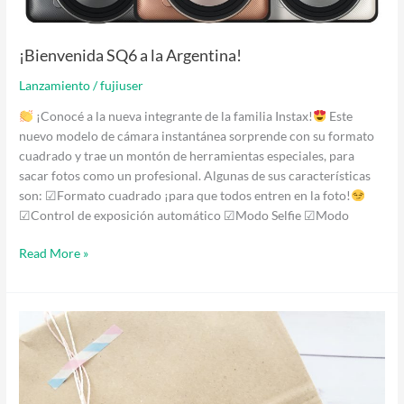
¡Bienvenida SQ6 a la Argentina!
Lanzamiento
/
fujiuser
¡Conocé a la nueva integrante de la familia Instax!
Este
nuevo modelo de cámara instantánea sorprende con su formato
cuadrado y trae un montón de herramientas especiales, para
sacar fotos como un profesional. Algunas de sus características
son: ☑Formato cuadrado ¡para que todos entren en la foto!
☑Control de exposición automático ☑Modo Selfie ☑Modo
Read More »
Nueva
idea
Instax:
especial
Día