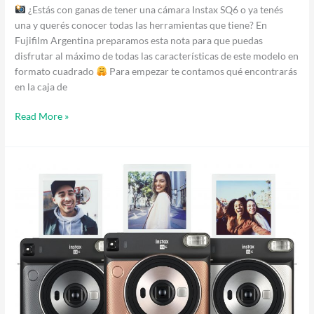
¿Estás con ganas de tener una cámara Instax SQ6 o ya tenés
una y querés conocer todas las herramientas que tiene? En
Fujifilm Argentina preparamos esta nota para que puedas
disfrutar al máximo de todas las características de este modelo en
formato cuadrado
Para empezar te contamos qué encontrarás
en la caja de
Read More »
¡Bienvenida
SQ6
a
la
Argentina!