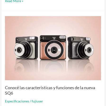
Read More »
Conocé
las
características
y
funciones
de
la
nueva
SQ6
Conocé las características y funciones de la nueva
SQ6
Especificaciones
/
fujiuser