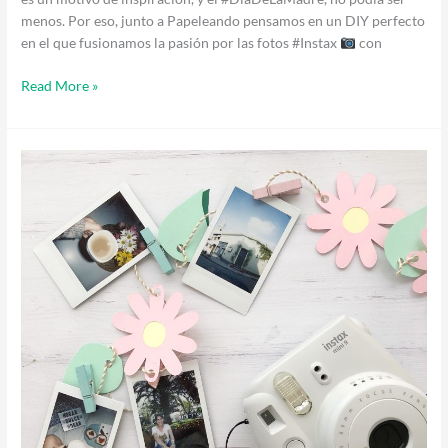
menos. Por eso, junto a Papeleando pensamos en un DIY perfecto
en el que fusionamos la pasión por las fotos #Instax
con
Read More »
La
Primavera
llegó
a
Instax