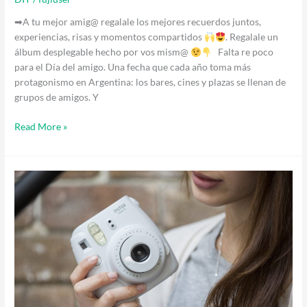
➡A tu mejor amig@ regalale los mejores recuerdos juntos,
experiencias, risas y momentos compartidos
. Regalale un
álbum desplegable hecho por vos mism@
Falta re poco
para el Día del amigo. Una fecha que cada año toma más
protagonismo en Argentina: los bares, cines y plazas se llenan de
grupos de amigos. Y
Read More »
>
Tips
para
aprovechar
al
máximo
tu
cámara
Instax