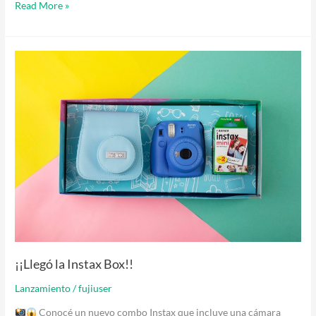
Read More »
¡¡Llegó
la
Instax
Box!!
¡¡Llegó la Instax Box!!
Lanzamiento
/
fujiuser
Conocé un nuevo combo Instax que incluye una cámara