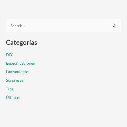
B
u
Categorías
s
c
DIY
a
Especificaciones
r
Lanzamiento
p
Sorpresas
o
r
Tips
:
Últimas