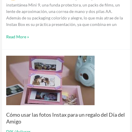
instantánea Mini 9, una funda protectora, un packs de films, un
lente de aproximación, una correa de mano y dos pilas AA.
Además de su packaging colorido y alegre, lo que más atrae de la
Instax Box es su práctica presentación, ya que combina en un
Read More »
Cómo
usar
las
fotos
Instax
para
un
regalo
del
Cómo usar las fotos Instax para un regalo del Día del
Día
Amigo
del
Amigo
DIY
/
fujiuser