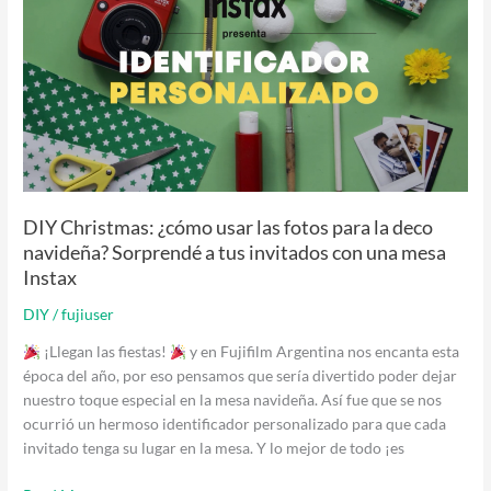
¿cómo
usar
las
fotos
para
la
deco
navideña?
Sorprendé
a
DIY Christmas: ¿cómo usar las fotos para la deco
tus
navideña? Sorprendé a tus invitados con una mesa
invitados
Instax
con
DIY
/
fujiuser
una
mesa
¡Llegan las fiestas!
y en Fujifilm Argentina nos encanta esta
Instax
época del año, por eso pensamos que sería divertido poder dejar
nuestro toque especial en la mesa navideña. Así fue que se nos
ocurrió un hermoso identificador personalizado para que cada
invitado tenga su lugar en la mesa. Y lo mejor de todo ¡es