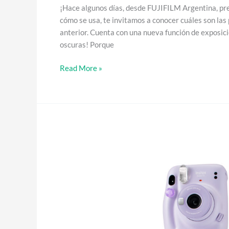
¡Hace algunos días, desde FUJIFILM Argentina, pr
cómo se usa, te invitamos a conocer cuáles son las 
anterior. Cuenta con una nueva función de exposició
oscuras! Porque
Read More »
Conocé
a
la
nueva
Instax
Mini
11