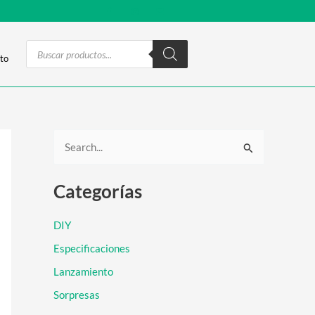
Products
search
to
B
u
Categorías
s
c
DIY
a
Especificaciones
r
Lanzamiento
p
Sorpresas
o