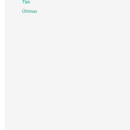
Tips
r
:
Últimas