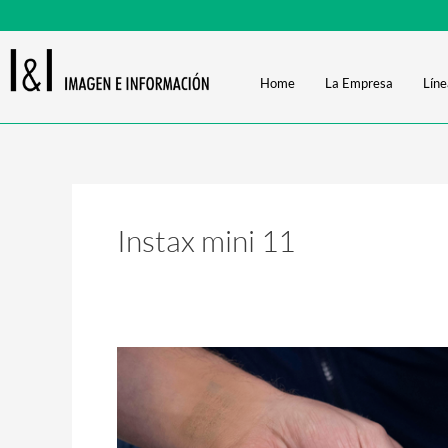
Ir
al
contenido
Home
La Empresa
Líne
Instax mini 11
Films
SQ,
Wide
y