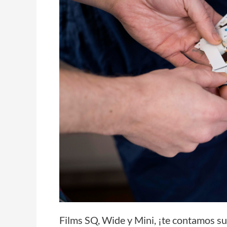
Mini,
¡te
contamos
sus
diferencias
y
similitudes!
Films SQ, Wide y Mini, ¡te contamos sus