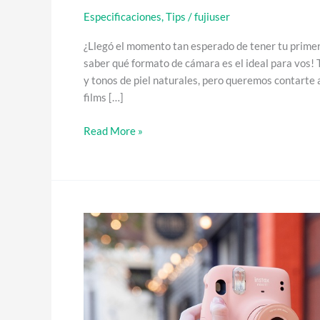
Especificaciones
,
Tips
/
fujiuser
¿Llegó el momento tan esperado de tener tu prime
saber qué formato de cámara es el ideal para vos! 
y tonos de piel naturales, pero queremos contarte a
films […]
Read More »
¿Cómo
usar
la
nueva
Mini
11?