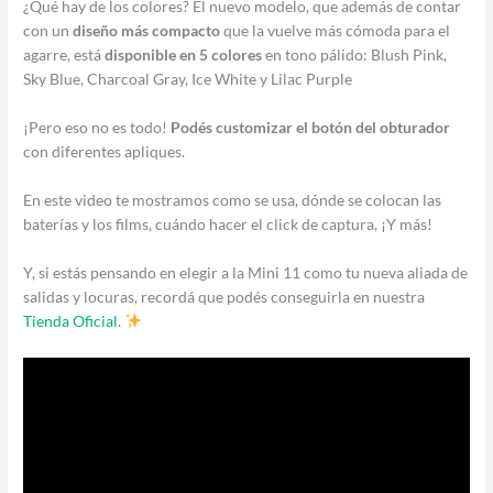
¿Qué hay de los colores? El nuevo modelo, que además de contar
con un
diseño más compacto
que la vuelve más cómoda para el
agarre, está
disponible en 5 colores
en tono pálido: Blush Pink,
Sky Blue, Charcoal Gray, Ice White y Lilac Purple
¡Pero eso no es todo!
Podés customizar el botón del obturador
con diferentes apliques.
En este video te mostramos como se usa, dónde se colocan las
baterías y los films, cuándo hacer el click de captura, ¡Y más!
Y, si estás pensando en elegir a la Mini 11 como tu nueva aliada de
salidas y locuras, recordá que podés conseguirla en nuestra
Tienda Oficial
.