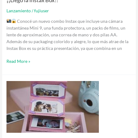
¡¡Llegó la Instax Box!!
Lanzamiento
/
fujiuser
Conocé un nuevo combo Instax que incluye una cámara
instantánea Mini 9, una funda protectora, un packs de films, un
lente de aproximación, una correa de mano y dos pilas AA.
Además de su packaging colorido y alegre, lo que más atrae de la
Instax Box es su práctica presentación, ya que combina en un
Read More »
Cómo
usar
las
fotos
Instax
para
un
regalo