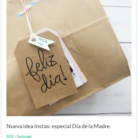
idea
Instax:
especial
Día
de
la
Madre
Nueva idea Instax: especial Día de la Madre
DIY
/
fujiuser