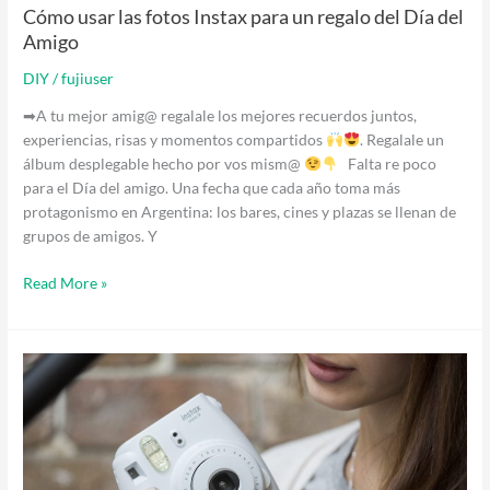
del
Cómo usar las fotos Instax para un regalo del Día del
Día
Amigo
del
Amigo
DIY
/
fujiuser
➡A tu mejor amig@ regalale los mejores recuerdos juntos,
experiencias, risas y momentos compartidos
. Regalale un
álbum desplegable hecho por vos mism@
Falta re poco
para el Día del amigo. Una fecha que cada año toma más
protagonismo en Argentina: los bares, cines y plazas se llenan de
grupos de amigos. Y
Read More »
>
Tips
para
aprovechar
al
máximo