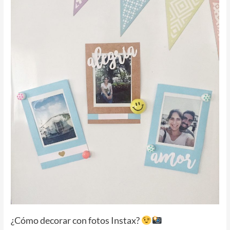
¿Cómo
decorar
con
fotos
Instax?
¿Cómo decorar con fotos Instax?