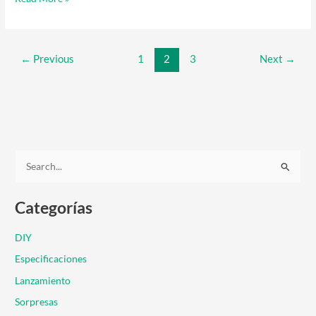
←
Previous
1
2
3
Next
→
B
u
Categorías
s
c
DIY
a
Especificaciones
r
Lanzamiento
p
Sorpresas
o