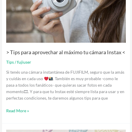
tu
cámara
Instax
<
> Tips para aprovechar al máximo tu cámara Instax <
Tips
/
fujiuser
Si tenés una cámara instantánea de FUJIFILM, seguro que la amás
y cuidás en cada uso
. También es muy probable -como le
pasa a todos los fanáticos- que quieras sacar fotos en cada
momento🎞. Y para que tu Instax esté siempre lista para usar y en
perfectas condiciones, te daremos algunos tips para que
Read More »