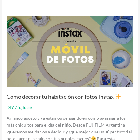
Cómo
decorar
tu
habitación
con
fotos
Instax
Cómo decorar tu habitación con fotos Instax
DIY
/
fujiuser
Arrancó agosto y ya estamos pensando en cómo agasajar a los
más chiquitos para el día del niño. Desde FUJIFILM Argentina
queremos ayudarlos a decidir y ¿qué mejor que un súper tutorial
para hacer el regalo con tus propias manos?
Para esta