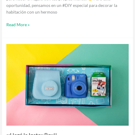
oportunidad, pensamos en un #DIY especial para decorar la
habitación con un hermoso
Read More »
¡¡Llegó
la
Instax
Box!!