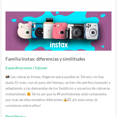
Familia
Instax:
diferencias
y
similitudes
Familia Instax: diferencias y similitudes
Especificaciones
/
fujiuser
Las cámaras Instax, llegaron para quedarse. De eso, no hay
duda. Es más, con el paso del tiempo, se han ido perfeccionando y
adaptando a las demandas de los fanáticos y usuarios de cámaras
instantáneas
Tal es así que la #FamiliaInstax está compuesta
por más de diez modelos diferentes
🎞 ¡En esta nota, te
contamos sobre ellos!
Read More »