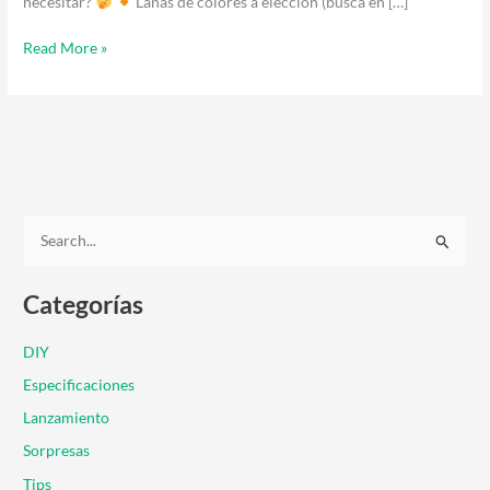
necesitar?
Lanas de colores a elección (buscá en […]
Read More »
B
u
Categorías
s
c
DIY
a
Especificaciones
r
Lanzamiento
p
Sorpresas
o
r
Tips