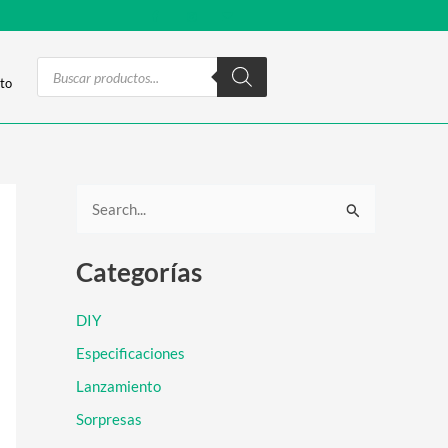
Products
search
to
B
u
Categorías
s
c
DIY
a
Especificaciones
r
Lanzamiento
p
Sorpresas
o