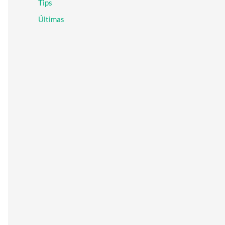
Tips
r
:
Últimas