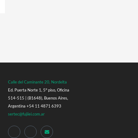
Calle del Caminante 20, Nordelta
Ed. Puerta Norte 1, 5° piso, Oficina
514-515 | (B1648), Buenos Aires,
Argentina +54 11 4871 6393
sertec@fujiiei.com.ar