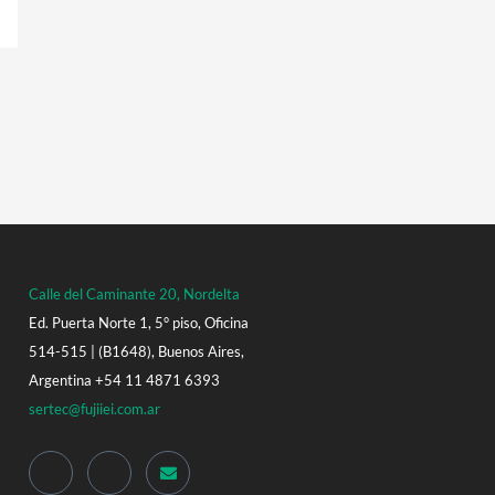
Calle del Caminante 20, Nordelta
Ed. Puerta Norte 1, 5° piso, Oficina
514-515 | (B1648), Buenos Aires,
Argentina +54 11 4871 6393
sertec@fujiiei.com.ar