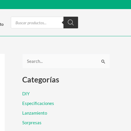
Products
search
to
B
u
Categorías
s
c
DIY
a
Especificaciones
r
Lanzamiento
p
Sorpresas
o