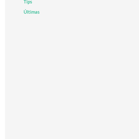
Tips
r
:
Últimas