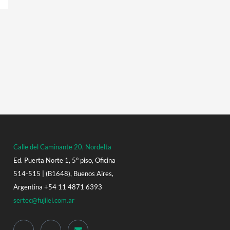
Calle del Caminante 20, Nordelta
Ed. Puerta Norte 1, 5° piso, Oficina
514-515 | (B1648), Buenos Aires,
Argentina +54 11 4871 6393
sertec@fujiiei.com.ar