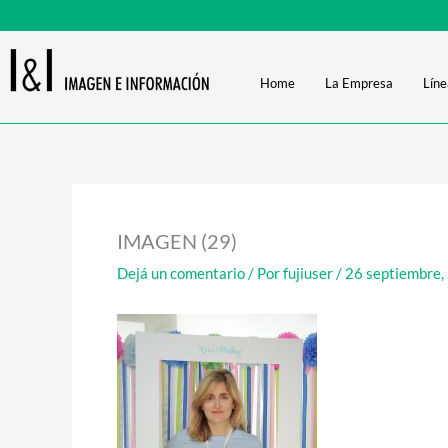
Ir
al
contenido
Home
La Empresa
Líne
IMAGEN (29)
Dejá un comentario
/ Por
fujiuser
/
26 septiembre,