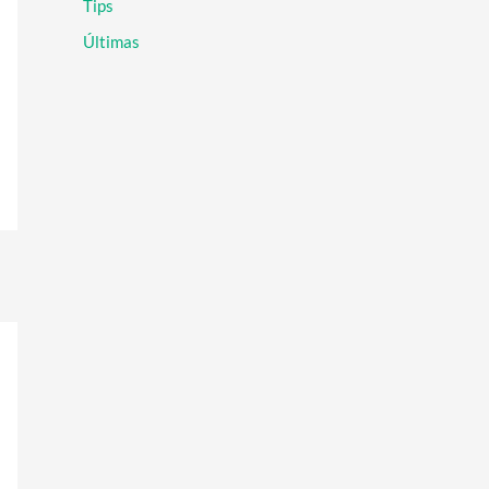
Tips
r
:
Últimas