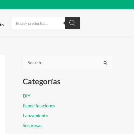
Products
search
to
B
u
Categorías
s
c
DIY
a
Especificaciones
r
Lanzamiento
p
Sorpresas
o