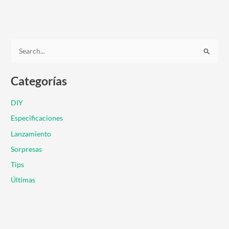
B
u
Categorías
s
c
DIY
a
Especificaciones
r
Lanzamiento
p
Sorpresas
o
r
Tips
:
Últimas