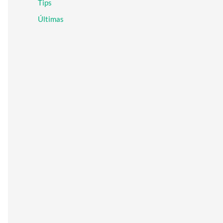
Tips
r
:
Últimas