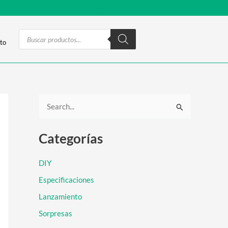
Products
search
to
B
u
Categorías
s
c
DIY
a
Especificaciones
r
Lanzamiento
p
Sorpresas
o