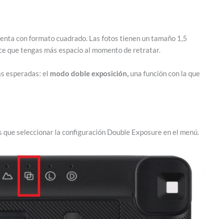
uenta con formato cuadrado. Las fotos tienen un tamaño 1,5
ace que tengas más espacio al momento de retratar.
ás esperadas: el
modo doble exposición,
una función con la que
s que seleccionar la configuración Double Exposure en el menú.