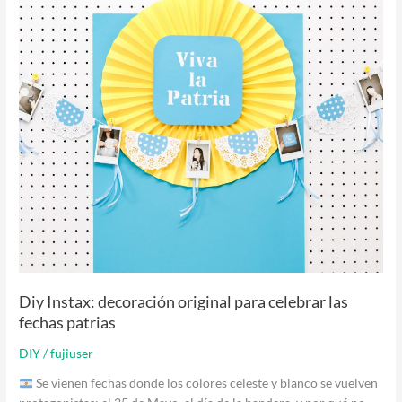
Instax:
decoración
original
para
celebrar
las
fechas
patrias
Diy Instax: decoración original para celebrar las
fechas patrias
DIY
/
fujiuser
Se vienen fechas donde los colores celeste y blanco se vuelven