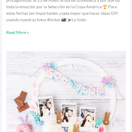
protagonistas: el 25 de Mayo, el día de la bandera, y por qué no
toda la emoción por la Selección en la Copa América
Para
estas fechas tan importantes ¡nada mejor que hacer ideas DIY
usando nuestras fotos #Instax
! ▶Lo lindo
Read More »
Rosca
de
Pascua
Instax