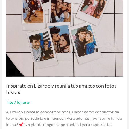
amigos
con
fotos
Instax
Inspirate en Lizardo y reuní a tus amigos con fotos
Instax
Tips
/
fujiuser
A Lizardo Ponce lo conocemos por su labor como conductor de
televisión, periodista e influencer. Pero además, ¡por ser re fan de
Instax!
No pierde ninguna oportunidad para capturar los