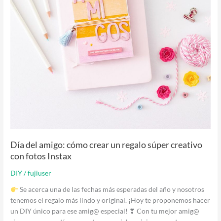
súper
creativo
con
fotos
Instax
Día del amigo: cómo crear un regalo súper creativo
con fotos Instax
DIY
/
fujiuser
Se acerca una de las fechas más esperadas del año y nosotros
tenemos el regalo más lindo y original. ¡Hoy te proponemos hacer
un DIY único para ese amig@ especial! ❣ Con tu mejor amig@