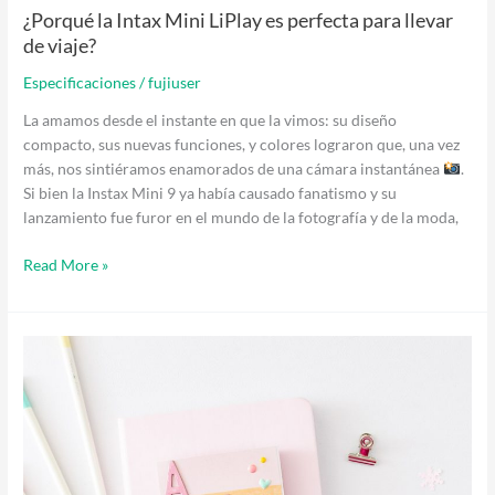
¿Porqué la Intax Mini LiPlay es perfecta para llevar
de viaje?
Especificaciones
/
fujiuser
La amamos desde el instante en que la vimos: su diseño
compacto, sus nuevas funciones, y colores lograron que, una vez
más, nos sintiéramos enamorados de una cámara instantánea
.
Si bien la Instax Mini 9 ya había causado fanatismo y su
lanzamiento fue furor en el mundo de la fotografía y de la moda,
Read More »
Día
del
amigo:
cómo
crear
un
regalo