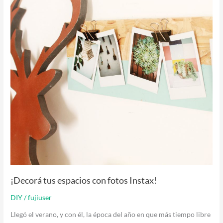
con
fotos
Instax!
¡Decorá tus espacios con fotos Instax!
DIY
/
fujiuser
Llegó el verano, y con él, la época del año en que más tiempo libre