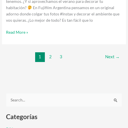
tenemos. ¿Y si aprovechamos el verano para decorar tu
habitación?
En Fujifilm Argentina pensamos en un original
adorno donde colgar tus fotos #Instax y decorar el ambiente que
vos quieras. ¿Lo mejor de todo? Es tan fácil que lo
Read More »
1
2
3
Next
→
B
u
Categorías
s
c