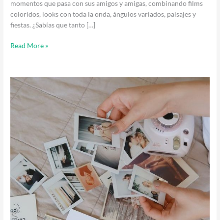
momentos que pasa con sus amigos y amigas, combinando films
coloridos, looks con toda la onda, ángulos variados, paisajes y
fiestas. ¿Sabías que tanto […]
Read More »
Cuarentena
con
Instax:
cómo
mantenernos
cerca
a
pesar
de
la
distancia