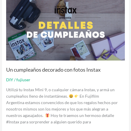
cumpleaños
decorado
con
fotos
Instax
Un cumpleaños decorado con fotos Instax
DIY
/
fujiuser
Utilizá tu Instax Mini 9, o cualquier cámara Instax, y armá un
cumpleaños lleno de instantáneas.
En Fujifilm
Argentina estamos convencidos de que los regalos hechos por
nosotros mismos son los mejores y los que más alegran a
nuestros agasajados.
Hoy te traemos un hermoso detalle
#Instax para sorprender a alguien querido para