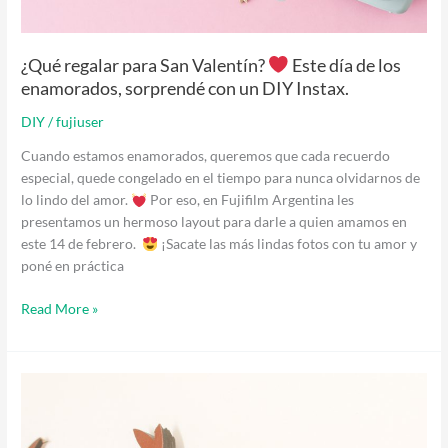
¿Qué regalar para San Valentín?
Este día de los
enamorados, sorprendé con un DIY Instax.
DIY
/
fujiuser
Cuando estamos enamorados, queremos que cada recuerdo
especial, quede congelado en el tiempo para nunca olvidarnos de
lo lindo del amor.
Por eso, en Fujifilm Argentina les
presentamos un hermoso layout para darle a quien amamos en
este 14 de febrero.
¡Sacate las más lindas fotos con tu amor y
poné en práctica
Read More »
¡Decorá
tus
espacios